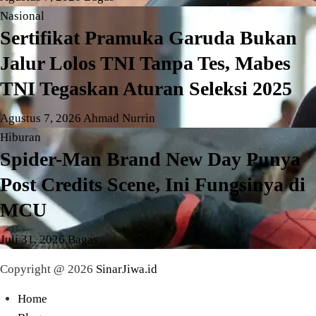
Nasional
Sertifikat Pramuka Garuda Bukan
Jalur Lolos TNI Tanpa Tes, Mabes
TNI Tegaskan Aturan Seleksi 2025
Agustus 7, 2026
Ahmad Nurrin
Hiburan
Spider-Man Brand New Day Punya
Post Credits Scene, Ini Fungsinya di
MCU
Juli 31, 2026
Bagas
Copyright @ 2026
SinarJiwa.id
Home