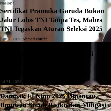
Nasional
Sertifikat Pramuka Garuda Bukan
Jalur Lolos TNI Tanpa Tes, Mabes
TNI Tegaskan Aturan Seleksi 2025
Agu 7, 2026
Ahmad Nurrin
Daerah
Pengganjal ATM RS Buah Hati
Pamulang Ditangkap, Polisi
Amankan Tiga Pelaku
Jul 31, 2026
Ningrum
Nasional
Dampak El Nino 2026 Dipantau,
Ilmuwan Soroti Risiko dan Mitigasi