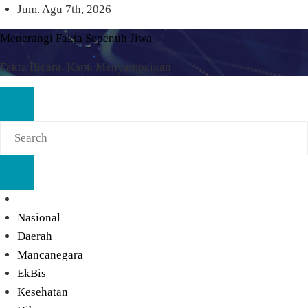
Skip
Jum. Agu 7th, 2026
to
Menerangi Fakta Sepenuh Jiwa
content
Fakta Bicara, Kami Menyampaikan
Nasional
Daerah
Mancanegara
EkBis
Kesehatan