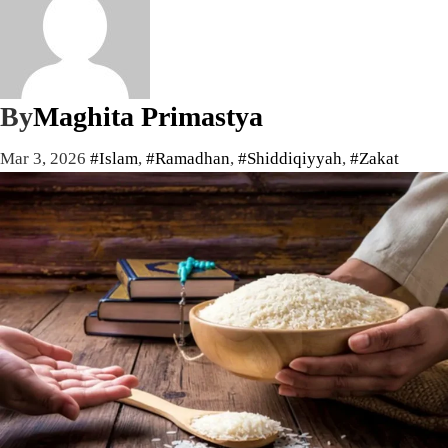
By
Maghita Primastya
Mar 3, 2026
#Islam
,
#Ramadhan
,
#Shiddiqiyyah
,
#Zakat