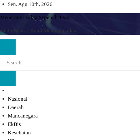
Skip
Sen. Agu 10th, 2026
to
Menerangi Fakta Sepenuh Jiwa
content
Fakta Bicara, Kami Menyampaikan
Nasional
Daerah
Mancanegara
EkBis
Kesehatan