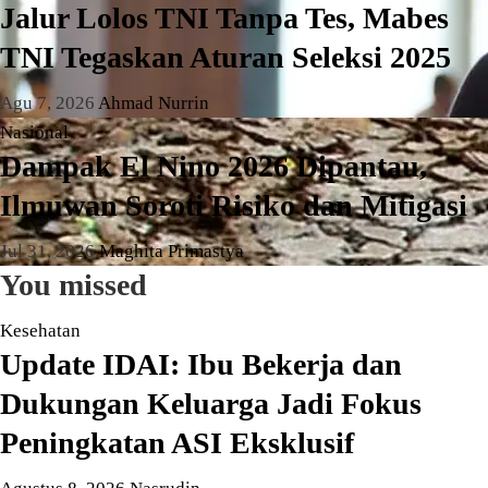
Jalur Lolos TNI Tanpa Tes, Mabes
TNI Tegaskan Aturan Seleksi 2025
Agu 7, 2026
Ahmad Nurrin
Nasional
Dampak El Nino 2026 Dipantau,
Ilmuwan Soroti Risiko dan Mitigasi
Jul 31, 2026
Maghita Primastya
You missed
Kesehatan
Update IDAI: Ibu Bekerja dan
Dukungan Keluarga Jadi Fokus
Peningkatan ASI Eksklusif