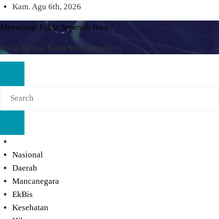
Skip
Kam. Agu 6th, 2026
to
Menerangi Fakta Sepenuh Jiwa
content
Fakta Bicara, Kami Menyampaikan
Nasional
Daerah
Mancanegara
EkBis
Kesehatan