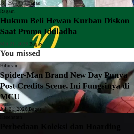
Jul 29, 2026
Bagas
Ragam
Hukum Beli Hewan Kurban Diskon
Saat Promo Iduladha
Mei 21, 2026
Bagas
You missed
Hiburan
Spider-Man Brand New Day Punya
Post Credits Scene, Ini Fungsinya di
MCU
Juli 31, 2026
Bagas
Kesehatan
Perbedaan Koleksi dan Hoarding