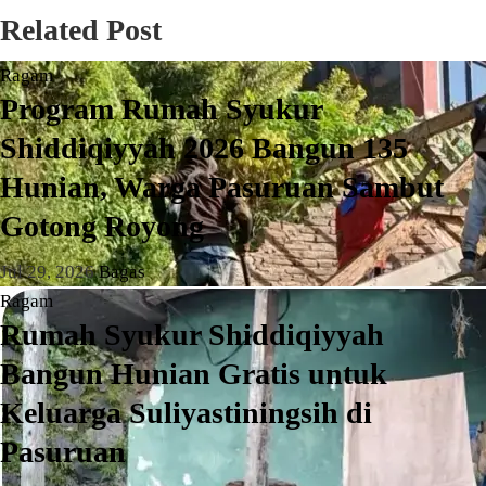
Related Post
Ragam
Program Rumah Syukur
Shiddiqiyyah 2026 Bangun 135
Hunian, Warga Pasuruan Sambut
Gotong Royong
Jul 29, 2026
Bagas
Ragam
Rumah Syukur Shiddiqiyyah
Bangun Hunian Gratis untuk
Keluarga Suliyastiningsih di
Pasuruan