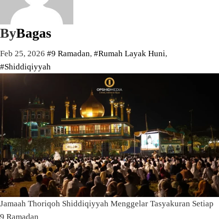
By
Bagas
Feb 25, 2026
#9 Ramadan
,
#Rumah Layak Huni
,
#Shiddiqiyyah
Jamaah Thoriqoh Shiddiqiyyah Menggelar Tasyakuran Setiap
9 Ramadan