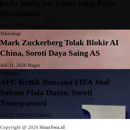
pada Anak, Ini Tanda yang Perlu
Diwaspadai
Juli 31, 2026
Nasrudin
Teknologi
Mark Zuckerberg Tolak Blokir AI
China, Soroti Daya Saing AS
Juli 31, 2026
Bagas
Olahraga
AFC Kritik Rencana FIFA Jual
Saham Piala Dunia, Soroti
Transparansi
Juli 31, 2026
Rifa Hamid
Copyright @ 2026
SinarJiwa.id