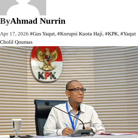
By
Ahmad Nurrin
Apr 17, 2026
#Gus Yaqut
,
#Korupsi Kuota Haji
,
#KPK
,
#Yaqut
Cholil Qoumas