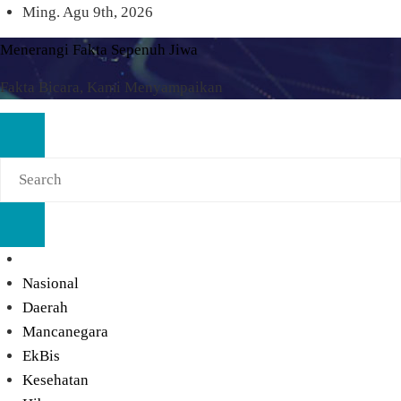
Skip
Ming. Agu 9th, 2026
to
Menerangi Fakta Sepenuh Jiwa
content
Fakta Bicara, Kami Menyampaikan
Nasional
Daerah
Mancanegara
EkBis
Kesehatan