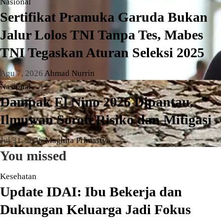
Nasional
Sertifikat Pramuka Garuda Bukan
Jalur Lolos TNI Tanpa Tes, Mabes
TNI Tegaskan Aturan Seleksi 2025
Agu 7, 2026
Ahmad Nurrin
Nasional
Dampak El Nino 2026 Dipantau,
Ilmuwan Soroti Risiko dan Mitigasi
Jul 31, 2026
Maghita Primastya
You missed
Kesehatan
Update IDAI: Ibu Bekerja dan
Dukungan Keluarga Jadi Fokus