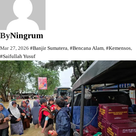
By
Ningrum
Mar 27, 2026
#Banjir Sumatera
,
#Bencana Alam
,
#Kemensos
,
#Saifullah Yusuf