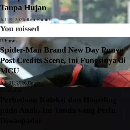
Tanpa Hujan
Jul 29, 2026
Rifa Hamid
You missed
Hiburan
Spider-Man Brand New Day Punya
Post Credits Scene, Ini Fungsinya di
MCU
Juli 31, 2026
Bagas
Kesehatan
Perbedaan Koleksi dan Hoarding
pada Anak, Ini Tanda yang Perlu
Diwaspadai