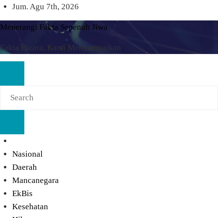
Skip
Jum. Agu 7th, 2026
to
Menerangi Fakta Sepenuh Jiwa
content
Fakta Bicara, Kami Menyampaikan
Nasional
Daerah
Mancanegara
EkBis
Kesehatan