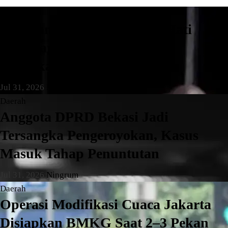
Daerah
Pengganjal ATM RS Buah Hati
Pamulang Ditangkap, Polisi
Amankan Tiga Pelaku
Jul 31, 2026
Ningrum
Daerah
Anggota DPRD Bekasi Jadi
Tersangka Pengeroyokan, Kasus
Masuk Tahap Penuntutan
Jul 31, 2026
Ningrum
Daerah
Operasi Modifikasi Cuaca Jakarta
Disiapkan BMKG Saat 2–3 Pekan