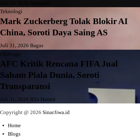
Juli 31, 2026
Nasrudin
Teknologi
Mark Zuckerberg Tolak Blokir AI
China, Soroti Daya Saing AS
Juli 31, 2026
Bagas
Olahraga
AFC Kritik Rencana FIFA Jual
Saham Piala Dunia, Soroti
Transparansi
Juli 31, 2026
Rifa Hamid
Copyright @ 2026
SinarJiwa.id
Home
Blogs