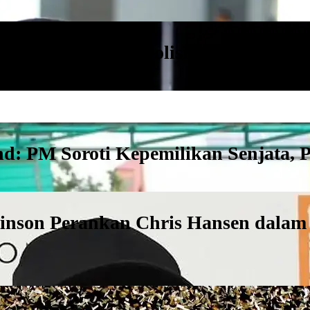
ang Ditangkap, Polisi Amankan Tig
 PM Soroti Kepemilikan Senjata, Pol
attinson Perankan Chris Hansen dala