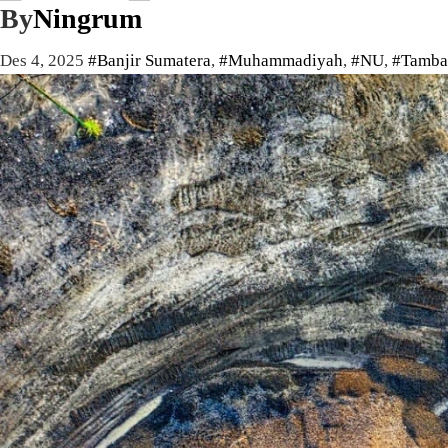
By
Ningrum
Des 4, 2025
#Banjir Sumatera
,
#Muhammadiyah
,
#NU
,
#Tamba