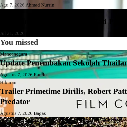
Agu 7, 2026
Ahmad Nurrin
Daerah
Pengganjal ATM RS Buah Hati Pamul
Jul 31, 2026
Ningrum
You missed
Mancanegara
Update Penembakan Sekolah Thailand:
Agustus 7, 2026
Randu
Hiburan
Trailer Primetime Dirilis, Robert P
Predator
Agustus 7, 2026
Bagas
Olahraga