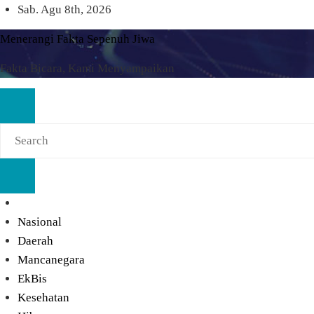
Skip
Sab. Agu 8th, 2026
to
Menerangi Fakta Sepenuh Jiwa
content
Fakta Bicara, Kami Menyampaikan
Nasional
Daerah
Mancanegara
EkBis
Kesehatan