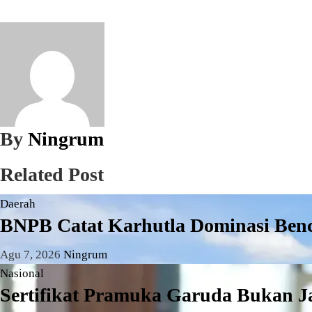
By
Ningrum
Related Post
Daerah
BNPB Catat Karhutla Dominasi Benca
Agu 7, 2026
Ningrum
Nasional
Sertifikat Pramuka Garuda Bukan Ja