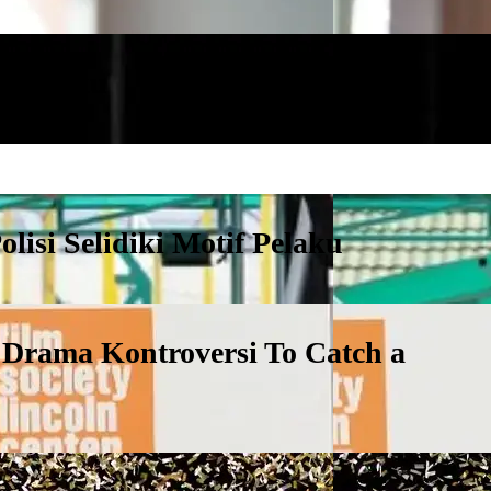
a Pelaku
isi Selidiki Motif Pelaku
m Drama Kontroversi To Catch a