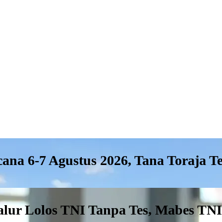
na 6-7 Agustus 2026, Tana Toraja T
lur Lolos TNI Tanpa Tes, Mabes TNI