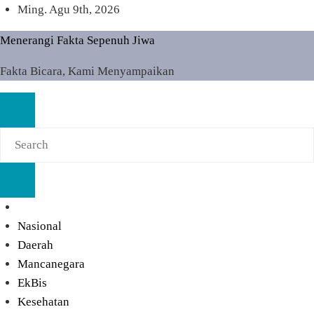
Skip
Ming. Agu 9th, 2026
to
Menerangi Fakta Sepenuh Jiwa
content
Fakta Bicara, Kami Menyampaikan
Nasional
Daerah
Mancanegara
EkBis
Kesehatan