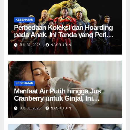
KESEHATAN
Perbedaan Koleksi dan Hoarding
pada Anak, Ini Tanda yang Perlu
Diwaspadai
JUL 31, 2026
NASRUDIN
KESEHATAN
Manfaat Air Putih hingga Jus
Cranberry untuk Ginjal, Ini
Penjelasan Para Ahli
JUL 31, 2026
NASRUDIN