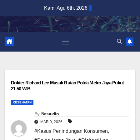
Skip
Kam. Agu 6th, 2026
to
content
Dokter Richard Lee Masuk Rutan Polda Metro Jaya Pukul
21.50 WIB
KESEHATAN
By
Nasrudin
MAR 9, 2026
#Kasus Perlindungan Konsumen
,