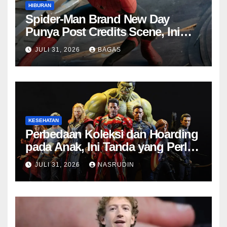
HIBURAN
Spider-Man Brand New Day
Punya Post Credits Scene, Ini
Fungsinya di MCU
JULI 31, 2026
BAGAS
KESEHATAN
Perbedaan Koleksi dan Hoarding
pada Anak, Ini Tanda yang Perlu
Diwaspadai
JULI 31, 2026
NASRUDIN