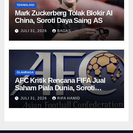
TEKNOLOGI
Mark Zuckerberg Tolak Blokir AI
China, Soroti Daya Saing AS
JULI 31, 2026
BAGAS
OLAHRAGA
AFC Kritik Rencana FIFA Jual
Saham Piala Dunia, Soroti
Transparansi
JULI 31, 2026
RIFA HAMID