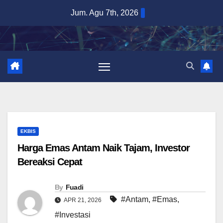
Skip
Jum. Agu 7th, 2026
to
content
EKBIS
Harga Emas Antam Naik Tajam, Investor
Bereaksi Cepat
By
Fuadi
#Antam
,
#Emas
,
APR 21, 2026
#Investasi