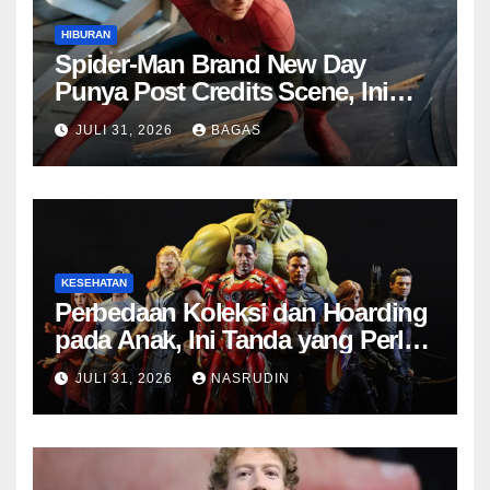
HIBURAN
Spider-Man Brand New Day
Punya Post Credits Scene, Ini
Fungsinya di MCU
JULI 31, 2026
BAGAS
KESEHATAN
Perbedaan Koleksi dan Hoarding
pada Anak, Ini Tanda yang Perlu
Diwaspadai
JULI 31, 2026
NASRUDIN