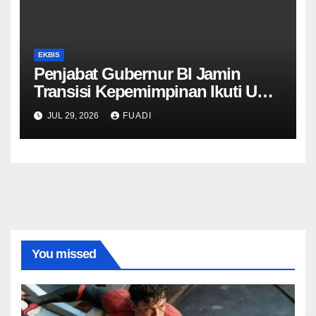
EKBIS
Penjabat Gubernur BI Jamin
Transisi Kepemimpinan Ikuti UU
dan Kebijakan Tetap Konsisten
JUL 29, 2026
FUADI
You missed