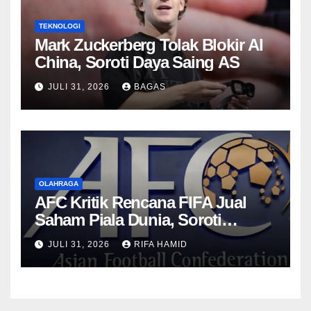
TEKNOLOGI
Mark Zuckerberg Tolak Blokir AI
China, Soroti Daya Saing AS
JULI 31, 2026
BAGAS
OLAHRAGA
AFC Kritik Rencana FIFA Jual
Saham Piala Dunia, Soroti
Transparansi
JULI 31, 2026
RIFA HAMID