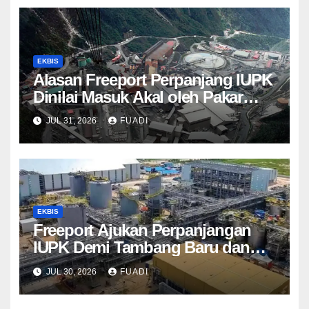
EKBIS
Alasan Freeport Perpanjang IUPK
Dinilai Masuk Akal oleh Pakar
Tambang
JUL 31, 2026
FUADI
EKBIS
Freeport Ajukan Perpanjangan
IUPK Demi Tambang Baru dan
Produksi Stabil
JUL 30, 2026
FUADI