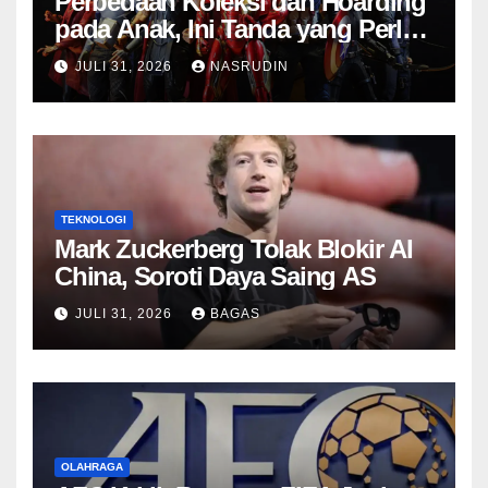
Perbedaan Koleksi dan Hoarding
pada Anak, Ini Tanda yang Perlu
Diwaspadai
JULI 31, 2026
NASRUDIN
TEKNOLOGI
Mark Zuckerberg Tolak Blokir AI
China, Soroti Daya Saing AS
JULI 31, 2026
BAGAS
OLAHRAGA