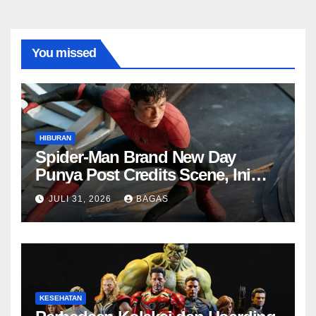
You missed
HIBURAN
Spider-Man Brand New Day
Punya Post Credits Scene, Ini
Fungsinya di MCU
JULI 31, 2026
BAGAS
KESEHATAN