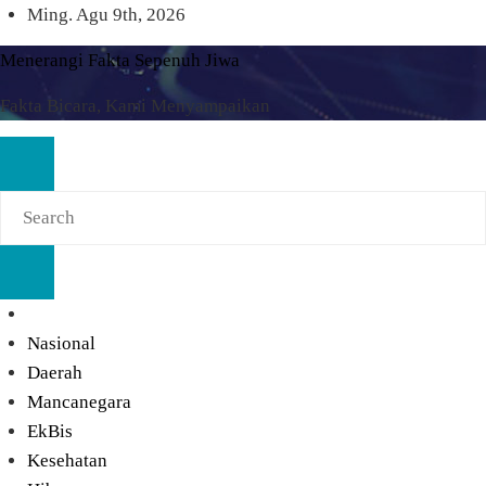
Skip
Ming. Agu 9th, 2026
to
Menerangi Fakta Sepenuh Jiwa
content
Fakta Bicara, Kami Menyampaikan
Nasional
Daerah
Mancanegara
EkBis
Kesehatan