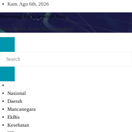
Skip
Kam. Agu 6th, 2026
to
Menerangi Fakta Sepenuh Jiwa
content
Fakta Bicara, Kami Menyampaikan
Nasional
Daerah
Mancanegara
EkBis
Kesehatan