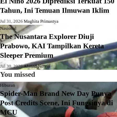
El Nino 2026 Diprediksi Terkuat 150
Tahun, Ini Temuan Ilmuwan Iklim
Jul 31, 2026
Maghita Primastya
Nasional
The Nusantara Explorer Diuji
Prabowo, KAI Tampilkan Kereta
Sleeper Premium
Jul 30, 2026
Ahmad Nurrin
You missed
Hiburan
Spider-Man Brand New Day Punya
Post Credits Scene, Ini Fungsinya di
MCU