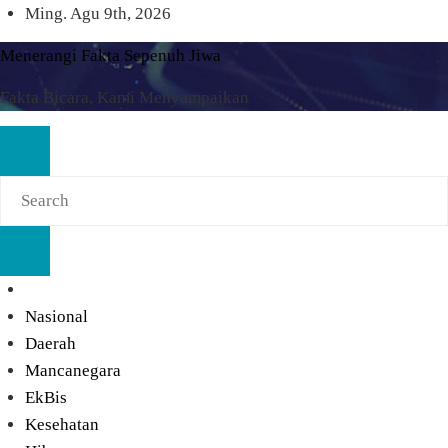
Skip
Ming. Agu 9th, 2026
to
Menerangi Fakta Sepenuh Jiwa
content
Fakta Bicara, Kami Menyampaikan
Nasional
Daerah
Mancanegara
EkBis
Kesehatan