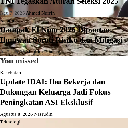
TNI Tegaskan Aturan Seleksi 2025
Agu 7, 2026
Ahmad Nurrin
Nasional
Dampak El Nino 2026 Dipantau,
Ilmuwan Soroti Risiko dan Mitigasi
Jul 31, 2026
Maghita Primastya
You missed
Kesehatan
Update IDAI: Ibu Bekerja dan
Dukungan Keluarga Jadi Fokus
Peningkatan ASI Eksklusif
Agustus 8, 2026
Nasrudin
Teknologi