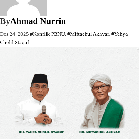
By
Ahmad Nurrin
Des 24, 2025
#Konflik PBNU
,
#Miftachul Akhyar
,
#Yahya
Cholil Staquf