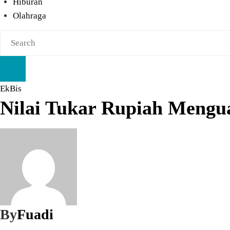
Hiburan
Olahraga
EkBis
Nilai Tukar Rupiah Menguat
By
Fuadi