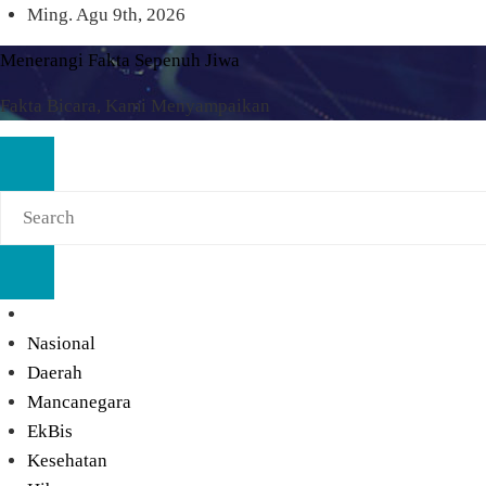
Skip
Ming. Agu 9th, 2026
to
Menerangi Fakta Sepenuh Jiwa
content
Fakta Bicara, Kami Menyampaikan
Nasional
Daerah
Mancanegara
EkBis
Kesehatan