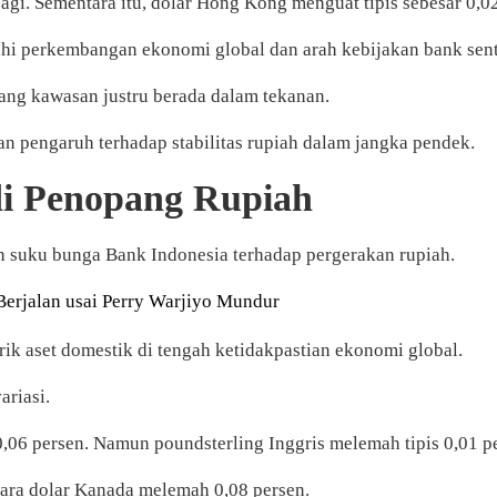
gi. Sementara itu, dolar Hong Kong menguat tipis sebesar 0,02
hi perkembangan ekonomi global dan arah kebijakan bank sent
uang kawasan justru berada dalam tekanan.
 pengaruh terhadap stabilitas rupiah dalam jangka pendek.
di Penopang Rupiah
n suku bunga Bank Indonesia terhadap pergerakan rupiah.
Berjalan usai Perry Warjiyo Mundur
k aset domestik di tengah ketidakpastian ekonomi global.
ariasi.
0,06 persen. Namun poundsterling Inggris melemah tipis 0,01 p
tara dolar Kanada melemah 0,08 persen.