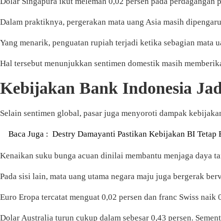
Dolar Singapura ikut melemah 0,02 persen pada perdagangan pa
Dalam praktiknya, pergerakan mata uang Asia masih dipengaru
Yang menarik, penguatan rupiah terjadi ketika sebagian mata 
Hal tersebut menunjukkan sentimen domestik masih memberikan
Kebijakan Bank Indonesia Ja
Selain sentimen global, pasar juga menyoroti dampak kebijaka
Baca Juga :
Destry Damayanti Pastikan Kebijakan BI Tetap 
Kenaikan suku bunga acuan dinilai membantu menjaga daya tari
Pada sisi lain, mata uang utama negara maju juga bergerak berv
Euro Eropa tercatat menguat 0,02 persen dan franc Swiss naik 
Dolar Australia turun cukup dalam sebesar 0,43 persen. Semen