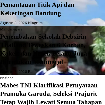
Pemantauan Titik Api dan
Kekeringan Bandung
Agustus 8, 2026
Ningrum
Mancanegara
Penembakan Sekolah Debsirin
Thailand Tewaskan 6 Korban,
Kakek dan Nenek Pelaku Juga
Ditemukan Meninggal
Agustus 8, 2026
Randu
Nasional
Mabes TNI Klarifikasi Pernyataan
Pramuka Garuda, Seleksi Prajurit
Tetap Wajib Lewati Semua Tahapan