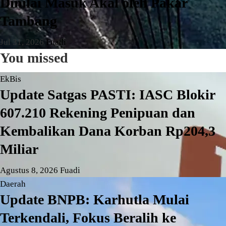
Dinilai Masuk Akal oleh Pakar
Tambang
Jul 31, 2026
Fuadi
You missed
EkBis
Update Satgas PASTI: IASC Blokir
607.210 Rekening Penipuan dan
Kembalikan Dana Korban Rp204,3
Miliar
Agustus 8, 2026
Fuadi
Daerah
Update BNPB: Karhutla Mulai
Terkendali, Fokus Beralih ke