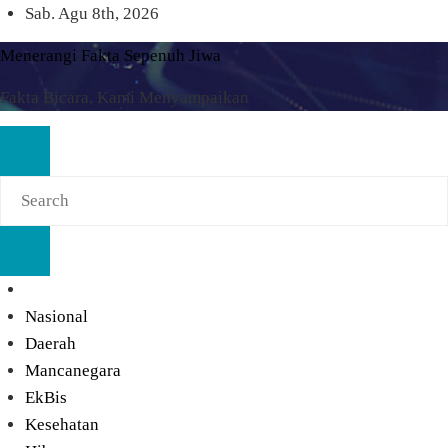
Skip
Sab. Agu 8th, 2026
to
Menerangi Fakta Sepenuh Jiwa
content
Fakta Bicara, Kami Menyampaikan
Nasional
Daerah
Mancanegara
EkBis
Kesehatan