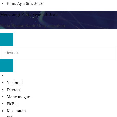
Skip
Kam. Agu 6th, 2026
to
Menerangi Fakta Sepenuh Jiwa
content
Fakta Bicara, Kami Menyampaikan
Nasional
Daerah
Mancanegara
EkBis
Kesehatan