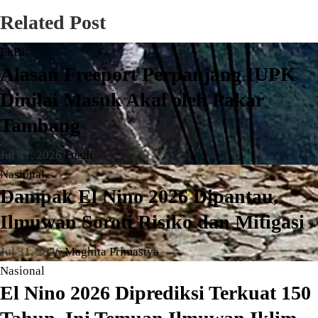
Related Post
EkBis
Alasan Freeport Perpanjang IUPK
Dinilai Masuk Akal oleh Pakar
Tambang
Jul 31, 2026
Fuadi
Nasional
Dampak El Nino 2026 Dipantau,
Ilmuwan Soroti Risiko dan Mitigasi
Jul 31, 2026
Maghita Primastya
Nasional
El Nino 2026 Diprediksi Terkuat 150