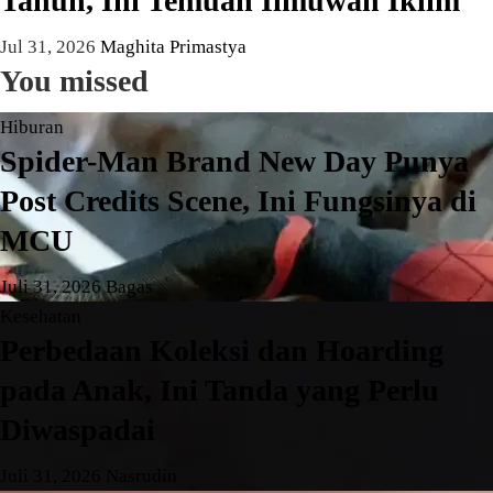
Tahun, Ini Temuan Ilmuwan Iklim
Jul 31, 2026
Maghita Primastya
You missed
Hiburan
Spider-Man Brand New Day Punya
Post Credits Scene, Ini Fungsinya di
MCU
Juli 31, 2026
Bagas
Kesehatan
Perbedaan Koleksi dan Hoarding
pada Anak, Ini Tanda yang Perlu
Diwaspadai
Juli 31, 2026
Nasrudin