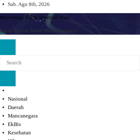
Skip
Sab. Agu 8th, 2026
to
Menerangi Fakta Sepenuh Jiwa
content
Fakta Bicara, Kami Menyampaikan
Nasional
Daerah
Mancanegara
EkBis
Kesehatan