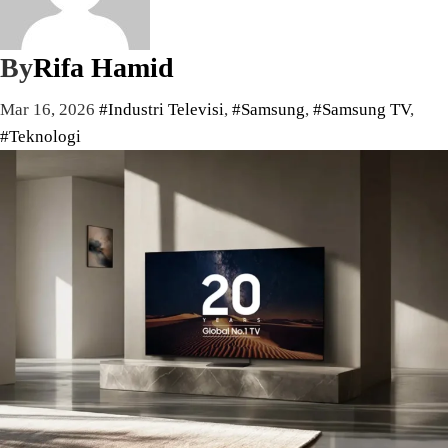
By
Rifa Hamid
Mar 16, 2026
#Industri Televisi
,
#Samsung
,
#Samsung TV
,
#Teknologi