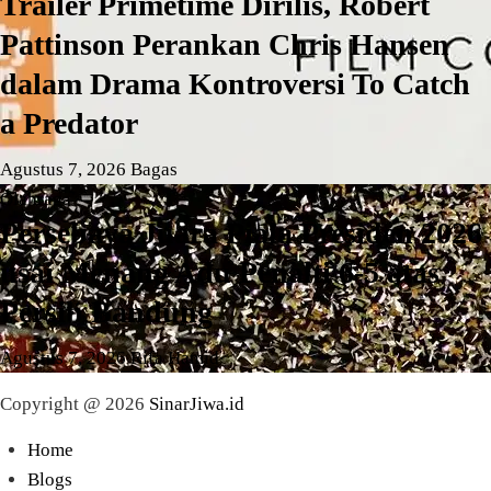
Trailer Primetime Dirilis, Robert
Pattinson Perankan Chris Hansen
dalam Drama Kontroversi To Catch
a Predator
Agustus 7, 2026
Bagas
Olahraga
Persebaya Juara Piala Presiden 2026
usai Menang Adu Penalti 6-5 atas
Persib Bandung
Agustus 7, 2026
Rifa Hamid
Copyright @ 2026
SinarJiwa.id
Home
Blogs