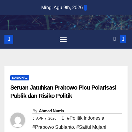
Skip
Ming. Agu 9th, 2026
to
content
NASIONAL
Seruan Jatuhkan Prabowo Picu Polarisasi
Publik dan Risiko Politik
By
Ahmad Nurrin
#Politik Indonesia
,
APR 7, 2026
#Prabowo Subianto
,
#Saiful Mujani