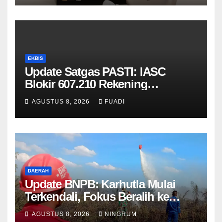
EKBIS
Update Satgas PASTI: IASC
Blokir 607.210 Rekening
Penipuan dan Kembalikan Dana
AGUSTUS 8, 2026
FUADI
Korban Rp204,3 Miliar
DAERAH
Update BNPB: Karhutla Mulai
Terkendali, Fokus Beralih ke
Pemantauan Titik Api dan
AGUSTUS 8, 2026
NINGRUM
Kekeringan Bandung