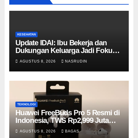
KESEHATAN
Update IDAI: Ibu Bekerja dan
Dukungan Keluarga Jadi Fokus
Peningkatan ASI Eksklusif
AGUSTUS 8, 2026
NASRUDIN
TEKNOLOGI
Huawei FreeBuds Pro 5 Resmi di
Indonesia, TWS Rp2,999 Juta
dengan ANC AI hingga 100 dB
AGUSTUS 8, 2026
BAGAS