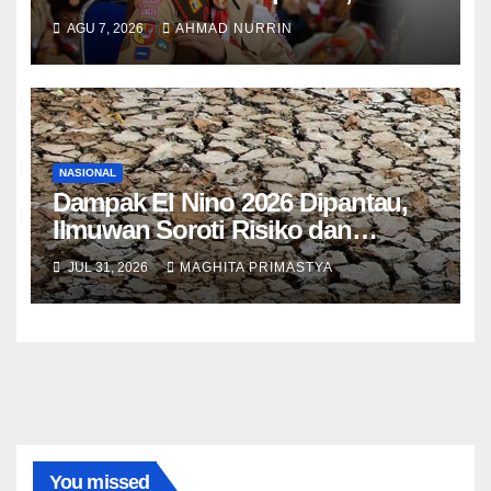
TNI Tegaskan Aturan Seleksi 2025
AGU 7, 2026
AHMAD NURRIN
NASIONAL
Dampak El Nino 2026 Dipantau,
Ilmuwan Soroti Risiko dan
Mitigasi
JUL 31, 2026
MAGHITA PRIMASTYA
You missed