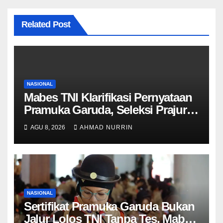
Related Post
NASIONAL
Mabes TNI Klarifikasi Pernyataan
Pramuka Garuda, Seleksi Prajurit
Tetap Wajib Lewati Semua
AGU 8, 2026
AHMAD NURRIN
Tahapan
NASIONAL
Sertifikat Pramuka Garuda Bukan
Jalur Lolos TNI Tanpa Tes, Mabes