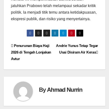
jatuhkan Prabowo telah melampaui sekadar kritik
politik. Ia menjadi titik temu antara ketidakpuasan,
ekspresi publik, dan risiko yang menyertainya.
Navigasi
Penurunan Biaya Haji
Andrie Yunus Tetap Tegar
2026 di Tengah Lonjakan
Usai Disiram Air Keras
pos
Avtur
By
Ahmad Nurrin