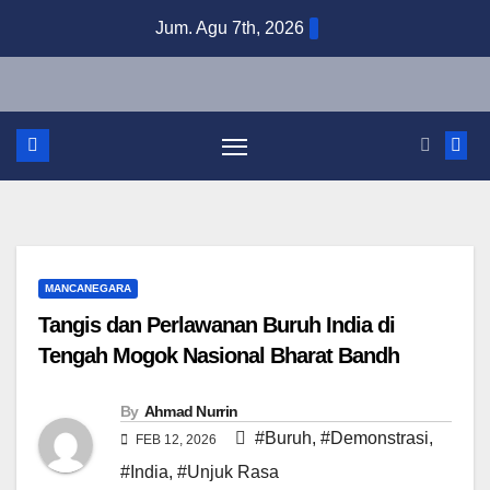
Skip
Jum. Agu 7th, 2026
to
content
MANCANEGARA
Tangis dan Perlawanan Buruh India di
Tengah Mogok Nasional Bharat Bandh
By
Ahmad Nurrin
#Buruh
,
#Demonstrasi
,
FEB 12, 2026
#India
,
#Unjuk Rasa