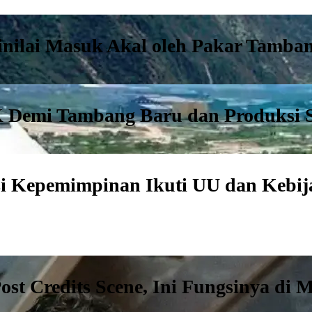
inilai Masuk Akal oleh Pakar Tamba
 Demi Tambang Baru dan Produksi S
si Kepemimpinan Ikuti UU dan Kebij
st Credits Scene, Ini Fungsinya di