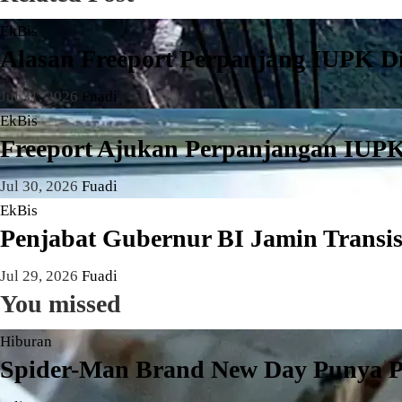
EkBis
Alasan Freeport Perpanjang IUPK D
Jul 31, 2026
Fuadi
EkBis
Freeport Ajukan Perpanjangan IUPK
Jul 30, 2026
Fuadi
EkBis
Penjabat Gubernur BI Jamin Transi
Jul 29, 2026
Fuadi
You missed
Hiburan
Spider-Man Brand New Day Punya Po