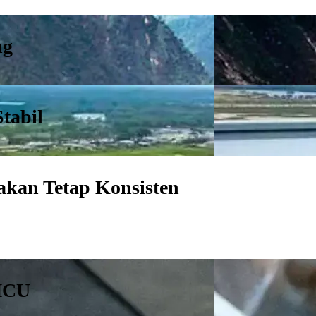
ng
tabil
akan Tetap Konsisten
 MCU