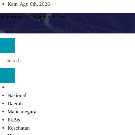
Skip
Kam. Agu 6th, 2026
to
Menerangi Fakta Sepenuh Jiwa
content
Fakta Bicara, Kami Menyampaikan
Nasional
Daerah
Mancanegara
EkBis
Kesehatan