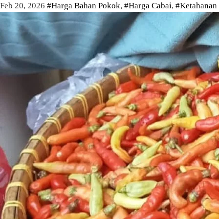
Feb 20, 2026
#Harga Bahan Pokok
,
#Harga Cabai
,
#Ketahanan