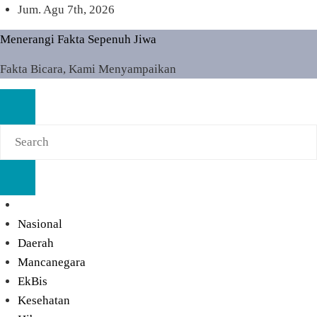
Skip
Jum. Agu 7th, 2026
to
Menerangi Fakta Sepenuh Jiwa
content
Fakta Bicara, Kami Menyampaikan
Nasional
Daerah
Mancanegara
EkBis
Kesehatan