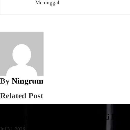
Meninggal
pos
By
Ningrum
Related Post
Daerah
Pengganjal ATM RS Buah Hati Pamul
Jul 31, 2026
Ningrum