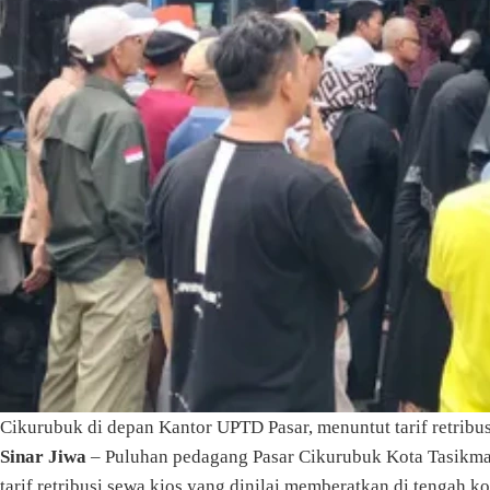
Cikurubuk di depan Kantor UPTD Pasar, menuntut tarif retribu
Sinar Jiwa
– Puluhan pedagang Pasar Cikurubuk Kota Tasikmal
tarif retribusi sewa kios yang dinilai memberatkan di tengah 