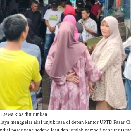
si sewa kios diturunkan
aya menggelar aksi unjuk rasa di depan kantor UPTD Pasar Cik
kondisi pasar yang sedang lesu dan jumlah pembeli yang terus m