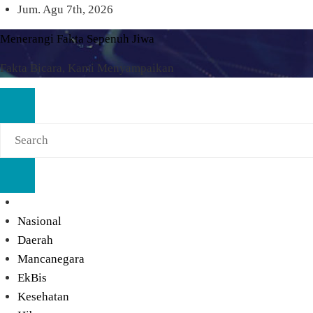
Skip
Jum. Agu 7th, 2026
to
Menerangi Fakta Sepenuh Jiwa
content
Fakta Bicara, Kami Menyampaikan
Nasional
Daerah
Mancanegara
EkBis
Kesehatan