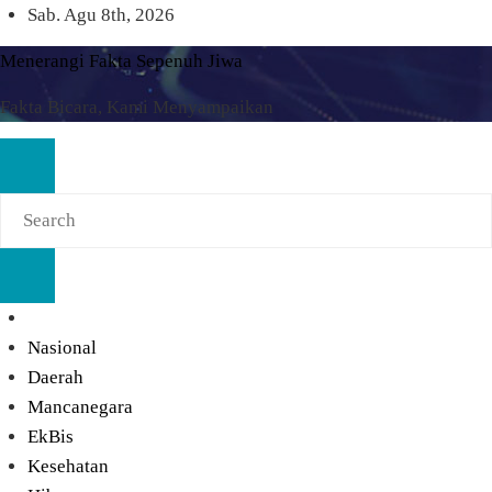
Skip
Sab. Agu 8th, 2026
to
Menerangi Fakta Sepenuh Jiwa
content
Fakta Bicara, Kami Menyampaikan
Nasional
Daerah
Mancanegara
EkBis
Kesehatan