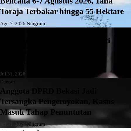
Bencana 6-7 Agustus 2026, Tana
Toraja Terbakar hingga 55 Hektare
Agu 7, 2026
Ningrum
Daerah
Pengganjal ATM RS Buah Hati
Pamulang Ditangkap, Polisi
Amankan Tiga Pelaku
Jul 31, 2026
Ningrum
Daerah
Anggota DPRD Bekasi Jadi
Tersangka Pengeroyokan, Kasus
Masuk Tahap Penuntutan
Jul 31, 2026
Ningrum