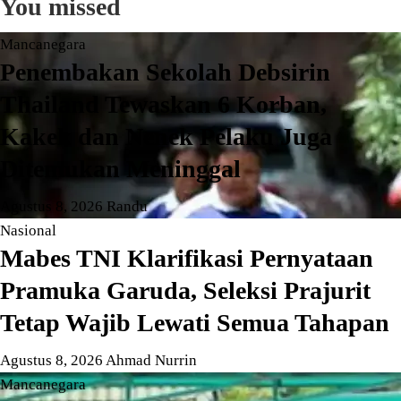
You missed
Mancanegara
Penembakan Sekolah Debsirin
Thailand Tewaskan 6 Korban,
Kakek dan Nenek Pelaku Juga
Ditemukan Meninggal
Agustus 8, 2026
Randu
Nasional
Mabes TNI Klarifikasi Pernyataan
Pramuka Garuda, Seleksi Prajurit
Tetap Wajib Lewati Semua Tahapan
Agustus 8, 2026
Ahmad Nurrin
Mancanegara