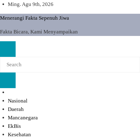
Skip
Ming. Agu 9th, 2026
to
Menerangi Fakta Sepenuh Jiwa
content
Fakta Bicara, Kami Menyampaikan
Nasional
Daerah
Mancanegara
EkBis
Kesehatan