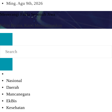
Skip
Ming. Agu 9th, 2026
to
Menerangi Fakta Sepenuh Jiwa
content
Fakta Bicara, Kami Menyampaikan
Nasional
Daerah
Mancanegara
EkBis
Kesehatan