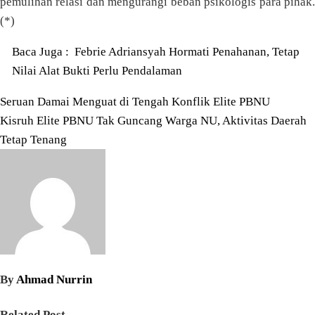
pemulihan relasi dan mengurangi beban psikologis para pihak.
(*)
Baca Juga :
Febrie Adriansyah Hormati Penahanan, Tetap
Nilai Alat Bukti Perlu Pendalaman
Navigasi
Seruan Damai Menguat di Tengah Konflik Elite PBNU
Kisruh Elite PBNU Tak Guncang Warga NU, Aktivitas Daerah
pos
Tetap Tenang
By
Ahmad Nurrin
Related Post