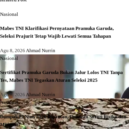
Nasional
Mabes TNI Klarifikasi Pernyataan Pramuka Garuda,
Seleksi Prajurit Tetap Wajib Lewati Semua Tahapan
Agu 8, 2026
Ahmad Nurrin
Nasional
Sertifikat Pramuka Garuda Bukan Jalur Lolos TNI Tanpa
Tes, Mabes TNI Tegaskan Aturan Seleksi 2025
Agu 7, 2026
Ahmad Nurrin
Nasional
Dampak El Nino 2026 Dipantau, Ilmuwan Soroti Risiko dan
Mitigasi