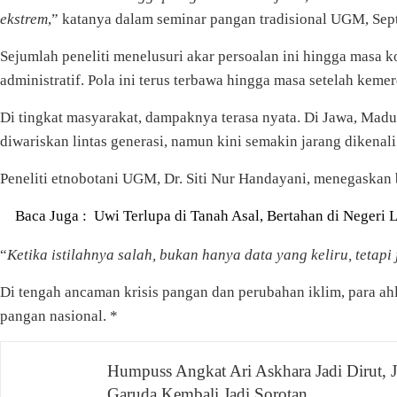
ekstrem
,” katanya dalam seminar pangan tradisional UGM, Se
Sejumlah peneliti menelusuri akar persoalan ini hingga masa 
administratif. Pola ini terus terbawa hingga masa setelah keme
Di tingkat masyarakat, dampaknya terasa nyata. Di Jawa, Madu
diwariskan lintas generasi, namun kini semakin jarang dikenali
Peneliti etnobotani UGM, Dr. Siti Nur Handayani, menegaskan 
Baca Juga :
Uwi Terlupa di Tanah Asal, Bertahan di Negeri 
“
Ketika istilahnya salah, bukan hanya data yang keliru, tetapi
Di tengah ancaman krisis pangan dan perubahan iklim, para ah
pangan nasional. *
Humpuss Angkat Ari Askhara Jadi Dirut, 
Navigasi
Garuda Kembali Jadi Sorotan