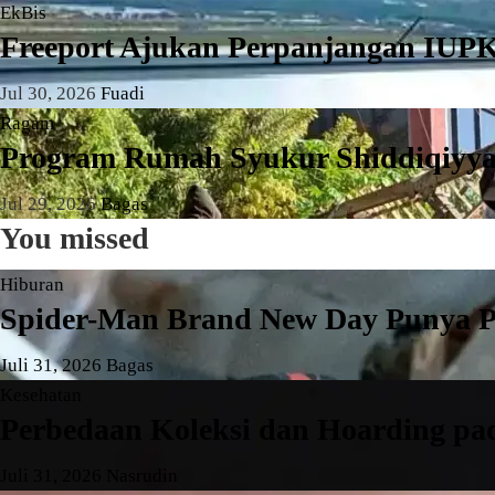
EkBis
Freeport Ajukan Perpanjangan IUPK
Jul 30, 2026
Fuadi
Ragam
Program Rumah Syukur Shiddiqiyya
Jul 29, 2026
Bagas
You missed
Hiburan
Spider-Man Brand New Day Punya Po
Juli 31, 2026
Bagas
Kesehatan
Perbedaan Koleksi dan Hoarding pad
Juli 31, 2026
Nasrudin