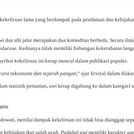
i kekeliruan lama yang berdampak pada pendataan dan kebijaka
 dan ubi jalar merupakan dua komoditas berbeda. Secara ilmia
lvulaceae. Keduanya tidak memiliki hubungan kekerabatan lang
enyebut kekeliruan ini kerap muncul dalam publikasi populer.
secara taksonomi dan sejarah pangan
,” ujar Ervizal dalam disk
am statistik pertanian, uwi kerap digabung ke dalam kategori ub
tris
dowati, menilai dampak kekeliruan ini tidak bisa dianggap sepe
an kebijakan ikut salah arah. Padahal uwi memiliki karakter a