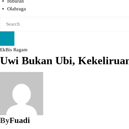
Hiburan
Olahraga
EkBis
Ragam
Uwi Bukan Ubi, Kekeliruan
By
Fuadi