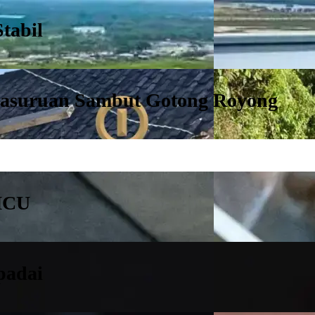
tabil
Pasuruan Sambut Gotong Royong
 MCU
padai