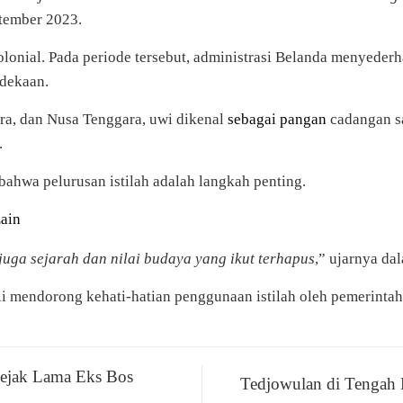
ptember 2023.
kolonial. Pada periode tersebut, administrasi Belanda menyede
rdekaan.
ra, dan Nusa Tenggara, uwi dikenal
sebagai pangan
cadangan sa
.
bahwa pelurusan istilah adalah langkah penting.
Lain
 juga sejarah dan nilai budaya yang ikut terhapus
,” ujarnya da
li mendorong kehati-hatian penggunaan istilah oleh pemerinta
Jejak Lama Eks Bos
Tedjowulan di Tengah 