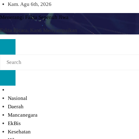
Skip
Kam. Agu 6th, 2026
to
Menerangi Fakta Sepenuh Jiwa
content
Fakta Bicara, Kami Menyampaikan
Nasional
Daerah
Mancanegara
EkBis
Kesehatan