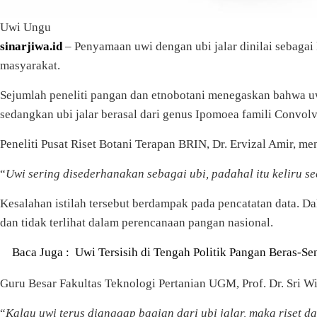
Uwi Ungu
sinarjiwa.id
– Penyamaan uwi dengan ubi jalar dinilai sebaga
masyarakat.
Sejumlah peneliti pangan dan etnobotani menegaskan bahwa uwi
sedangkan ubi jalar berasal dari genus Ipomoea famili Convo
Peneliti Pusat Riset Botani Terapan BRIN, Dr. Ervizal Amir, m
“
Uwi sering disederhanakan sebagai ubi, padahal itu keliru 
Kesalahan istilah tersebut berdampak pada pencatatan data. Dal
dan tidak terlihat dalam perencanaan pangan nasional.
Baca Juga :
Uwi Tersisih di Tengah Politik Pangan Beras-Sen
Guru Besar Fakultas Teknologi Pertanian UGM, Prof. Dr. Sri Wi
“
Kalau uwi terus dianggap bagian dari ubi jalar, maka riset d