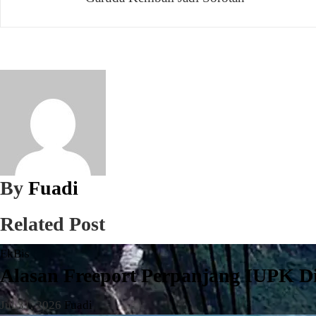
pos
By
Fuadi
Related Post
EkBis
Alasan Freeport Perpanjang IUPK D
Jul 31, 2026
Fuadi