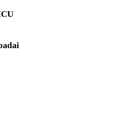
 MCU
padai