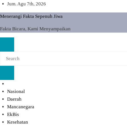
Skip
Jum. Agu 7th, 2026
to
Menerangi Fakta Sepenuh Jiwa
content
Fakta Bicara, Kami Menyampaikan
Nasional
Daerah
Mancanegara
EkBis
Kesehatan