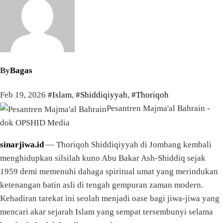
By
Bagas
Feb 19, 2026
#Islam
,
#Shiddiqiyyah
,
#Thoriqoh
Pesantren Majma'al Bahrain -
dok OPSHID Media
sinarjiwa.id
— Thoriqoh Shiddiqiyyah di Jombang kembali
menghidupkan silsilah kuno Abu Bakar Ash-Shiddiq sejak
1959 demi memenuhi dahaga spiritual umat yang merindukan
ketenangan batin asli di tengah gempuran zaman modern.
Kehadiran tarekat ini seolah menjadi oase bagi jiwa-jiwa yang
mencari akar sejarah Islam yang sempat tersembunyi selama