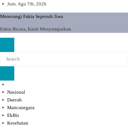
Skip
Jum. Agu 7th, 2026
to
Menerangi Fakta Sepenuh Jiwa
content
Fakta Bicara, Kami Menyampaikan
Nasional
Daerah
Mancanegara
EkBis
Kesehatan