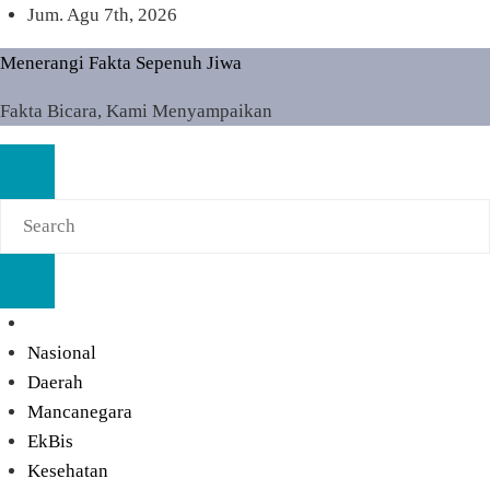
Skip
Jum. Agu 7th, 2026
to
Menerangi Fakta Sepenuh Jiwa
content
Fakta Bicara, Kami Menyampaikan
Nasional
Daerah
Mancanegara
EkBis
Kesehatan