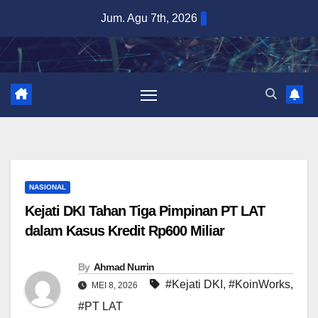
Skip
Jum. Agu 7th, 2026
to
content
NASIONAL
Kejati DKI Tahan Tiga Pimpinan PT LAT
dalam Kasus Kredit Rp600 Miliar
By
Ahmad Nurrin
#Kejati DKI
,
#KoinWorks
,
MEI 8, 2026
#PT LAT