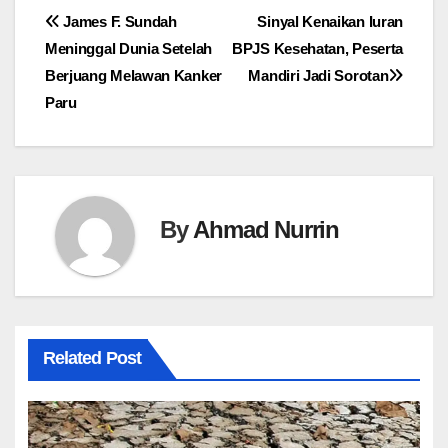
Navigasi
James F. Sundah
Sinyal Kenaikan Iuran
Meninggal Dunia Setelah
BPJS Kesehatan, Peserta
pos
Berjuang Melawan Kanker
Mandiri Jadi Sorotan
Paru
By
Ahmad Nurrin
Related Post