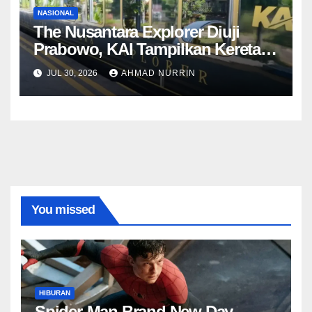
NASIONAL
The Nusantara Explorer Diuji
Prabowo, KAI Tampilkan Kereta
Sleeper Premium
JUL 30, 2026
AHMAD NURRIN
You missed
HIBURAN
Spider-Man Brand New Day