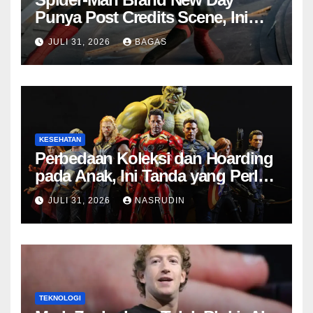
Punya Post Credits Scene, Ini
Fungsinya di MCU
JULI 31, 2026
BAGAS
KESEHATAN
Perbedaan Koleksi dan Hoarding
pada Anak, Ini Tanda yang Perlu
Diwaspadai
JULI 31, 2026
NASRUDIN
TEKNOLOGI