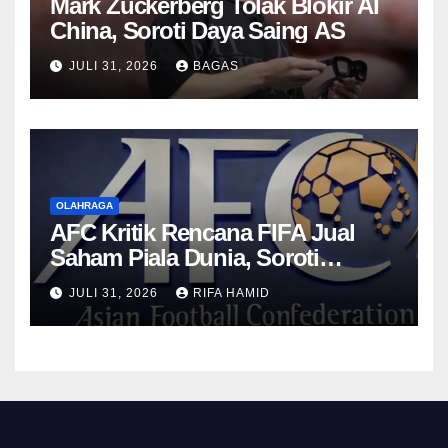
Mark Zuckerberg Tolak Blokir AI
China, Soroti Daya Saing AS
JULI 31, 2026
BAGAS
OLAHRAGA
AFC Kritik Rencana FIFA Jual
Saham Piala Dunia, Soroti
Transparansi
JULI 31, 2026
RIFA HAMID