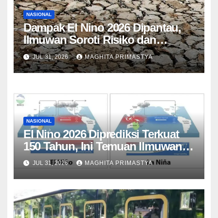
NASIONAL
Dampak El Nino 2026 Dipantau,
Ilmuwan Soroti Risiko dan
Mitigasi
JUL 31, 2026
MAGHITA PRIMASTYA
NASIONAL
El Nino 2026 Diprediksi Terkuat
150 Tahun, Ini Temuan Ilmuwan
Iklim
JUL 31, 2026
MAGHITA PRIMASTYA