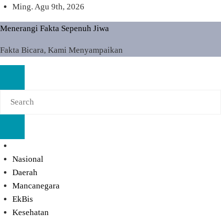
Skip
Ming. Agu 9th, 2026
to
Menerangi Fakta Sepenuh Jiwa
content
Fakta Bicara, Kami Menyampaikan
Nasional
Daerah
Mancanegara
EkBis
Kesehatan