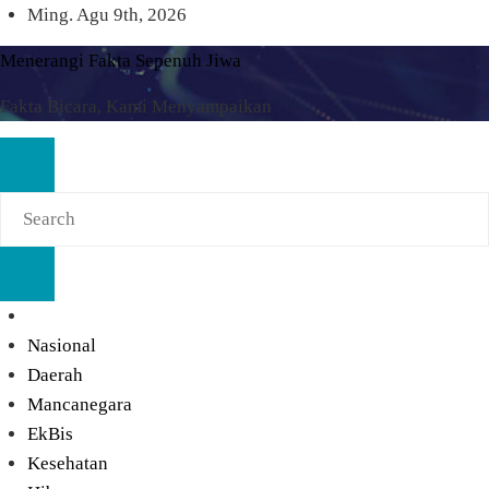
Skip
Ming. Agu 9th, 2026
to
Menerangi Fakta Sepenuh Jiwa
content
Fakta Bicara, Kami Menyampaikan
Nasional
Daerah
Mancanegara
EkBis
Kesehatan