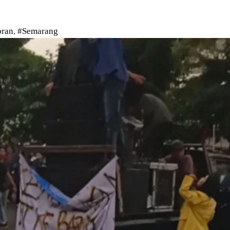
bran
,
#Semarang