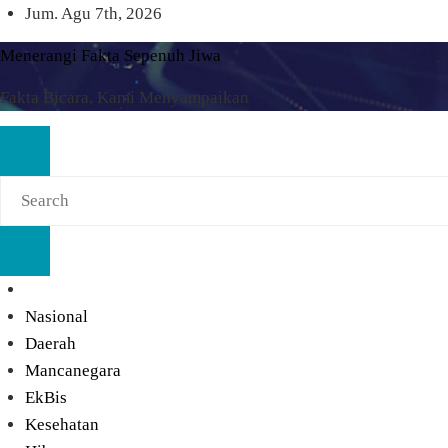
Skip
Jum. Agu 7th, 2026
to
Menerangi Fakta Sepenuh Jiwa
content
Fakta Bicara, Kami Menyampaikan
Nasional
Daerah
Mancanegara
EkBis
Kesehatan