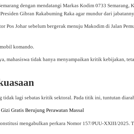
marang dengan mendatangi Markas Kodim 0733 Semarang, Kami
l Presiden Gibran Rakabuming Raka agar mundur dari jabatanny
or Pos Johar sebelum bergerak menuju Makodim di Jalan Pemud
as mobil komando.
knya, mahasiswa tidak hanya menyampaikan kritik kebijakan, te
kuasaan
dak lagi sebatas kritik sektoral. Pada titik ini, tuntutan dia
izi Gratis Berujung Perawatan Massal
titusi mengabulkan perkara Nomor 157/PUU-XXIII/2025. Tuntut