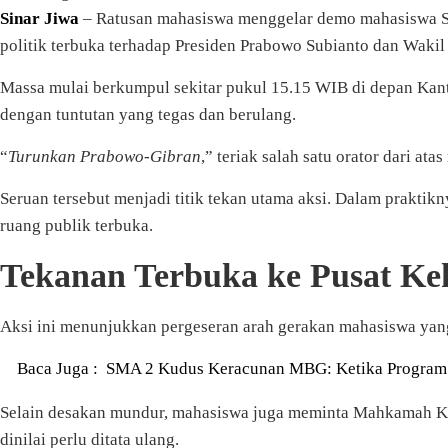
Sinar Jiwa
– Ratusan mahasiswa menggelar demo mahasiswa Se
politik terbuka terhadap Presiden Prabowo Subianto dan Waki
Massa mulai berkumpul sekitar pukul 15.15 WIB di depan Kant
dengan tuntutan yang tegas dan berulang.
“
Turunkan Prabowo-Gibran
,” teriak salah satu orator dari at
Seruan tersebut menjadi titik tekan utama aksi. Dalam prakti
ruang publik terbuka.
Tekanan Terbuka ke Pusat Ke
Aksi ini menunjukkan pergeseran arah gerakan mahasiswa yang ti
Baca Juga :
SMA 2 Kudus Keracunan MBG: Ketika Program G
Selain desakan mundur, mahasiswa juga meminta Mahkamah Kons
dinilai perlu ditata ulang.