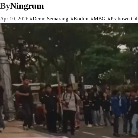
By
Ningrum
Apr 10, 2026
#Demo Semarang
,
#Kodim
,
#MBG
,
#Prabowo Gi